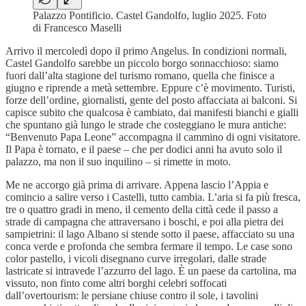
Palazzo Pontificio. Castel Gandolfo, luglio 2025. Foto
di Francesco Maselli
Arrivo il mercoledì dopo il primo Angelus. In condizioni normali,
Castel Gandolfo sarebbe un piccolo borgo sonnacchioso: siamo
fuori dall’alta stagione del turismo romano, quella che finisce a
giugno e riprende a metà settembre. Eppure c’è movimento. Turisti,
forze dell’ordine, giornalisti, gente del posto affacciata ai balconi. Si
capisce subito che qualcosa è cambiato, dai manifesti bianchi e gialli
che spuntano già lungo le strade che costeggiano le mura antiche:
“Benvenuto Papa Leone” accompagna il cammino di ogni visitatore.
Il Papa è tornato, e il paese – che per dodici anni ha avuto solo il
palazzo, ma non il suo inquilino – si rimette in moto.
Me ne accorgo già prima di arrivare. Appena lascio l’Appia e
comincio a salire verso i Castelli, tutto cambia. L’aria si fa più fresca,
tre o quattro gradi in meno, il cemento della città cede il passo a
strade di campagna che attraversano i boschi, e poi alla pietra dei
sampietrini: il lago Albano si stende sotto il paese, affacciato su una
conca verde e profonda che sembra fermare il tempo. Le case sono
color pastello, i vicoli disegnano curve irregolari, dalle strade
lastricate si intravede l’azzurro del lago. È un paese da cartolina, ma
vissuto, non finto come altri borghi celebri soffocati
dall’overtourism: le persiane chiuse contro il sole, i tavolini