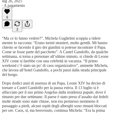
lug 26, 2025
∙ A pagamento
6
2
“Ma ce lo fanno vedere?”. Michela Guglielmi scoppia a ridere
mentre lo racconta: “Erano turisti stranieri, molto gentili. Mi hanno
chiesto se facendo il giro dei giardini si potesse incontrare il Papa.
Come se fosse parte del pacchetto”. A Castel Gandolfo, da qualche
settimana, si torna a prenotare all’ultimo minuto, si chiede di Leone
XIV come si farebbe con una celebrità in vacanza. “Il primo
weekend c’è stato un po’ di caos organizzativo”, ammette Michela,
che lavora all’hotel Gandolfo, a pochi passi dalla strada principale
del borgo.
Dopo dodici anni di assenza di un Papa, Leone XIV ha deciso di
tornare a Castel Gandolfo per la pausa estiva. Il 13 luglio si è
affacciato per il suo primo Angelus dalla residenza papale, dove è
rimasto per due settimane. Il paese è stato preso d’assalto dai fedeli:
molte strade sono state chiuse, non era permesso nemmeno il
passaggio a piedi, alcuni ospiti degli alberghi sono rimasti bloccati
per ore. Caos, sì, ma benvenuto, continua Michela: “Era la prima