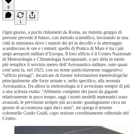
8
1
Ogni giorno, a pochi chilometri da Roma, un ristretto gruppo di
persone prevede il futuro, con metodo scientifico, lavorando in una
città in miniatura dove i rumori dei jet in decollo e in atterraggio
scandiscono le ore e i minuti: quello di Pratica di Mare è tra i più
ampi aeroporti militari d’Europa. Il loro ufficio è il Centro Nazionale
di Meteorologia e Climatologia Aerospaziale, o per dirla in modo
più semplice il servizio meteo dell’Aeronautica militare, nato quasi
cent’anni fa, nel 1925, con un nome particolarmente suggestivo:
“ufficio presagi”, incaricato di fornire informazioni metereologiche
principalmente alle forze armate e, nello specifico, alla neonata
Aeronautica. Da allora la meteorologia si è avvicinata sempre di più
a una scienza esatta: “Abbiamo compiuto dei passi da gigante
relativamente in poco tempo, oggi i nostri modelli matematici sono
avanzati, le previsioni sempre più accurate: guadagniamo circa un
giorno di accuratezza ogni dieci anni”, mi spiega il tenente
colonnello Guido Guidi, capo sezione coordinamento editoriale del
Centro.