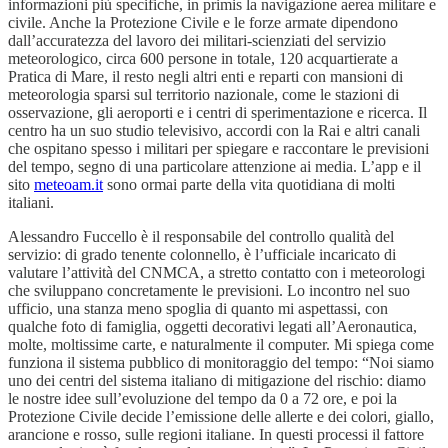
informazioni più specifiche, in primis la navigazione aerea militare e
civile. Anche la Protezione Civile e le forze armate dipendono
dall’accuratezza del lavoro dei militari-scienziati del servizio
meteorologico, circa 600 persone in totale, 120 acquartierate a
Pratica di Mare, il resto negli altri enti e reparti con mansioni di
meteorologia sparsi sul territorio nazionale, come le stazioni di
osservazione, gli aeroporti e i centri di sperimentazione e ricerca. Il
centro ha un suo studio televisivo, accordi con la Rai e altri canali
che ospitano spesso i militari per spiegare e raccontare le previsioni
del tempo, segno di una particolare attenzione ai media. L’app e il
sito
meteoam.it
sono ormai parte della vita quotidiana di molti
italiani.
Alessandro Fuccello è il responsabile del controllo qualità del
servizio: di grado tenente colonnello, è l’ufficiale incaricato di
valutare l’attività del CNMCA, a stretto contatto con i meteorologi
che sviluppano concretamente le previsioni. Lo incontro nel suo
ufficio, una stanza meno spoglia di quanto mi aspettassi, con
qualche foto di famiglia, oggetti decorativi legati all’Aeronautica,
molte, moltissime carte, e naturalmente il computer. Mi spiega come
funziona il sistema pubblico di monitoraggio del tempo: “Noi siamo
uno dei centri del sistema italiano di mitigazione del rischio: diamo
le nostre idee sull’evoluzione del tempo da 0 a 72 ore, e poi la
Protezione Civile decide l’emissione delle allerte e dei colori, giallo,
arancione e rosso, sulle regioni italiane. In questi processi il fattore