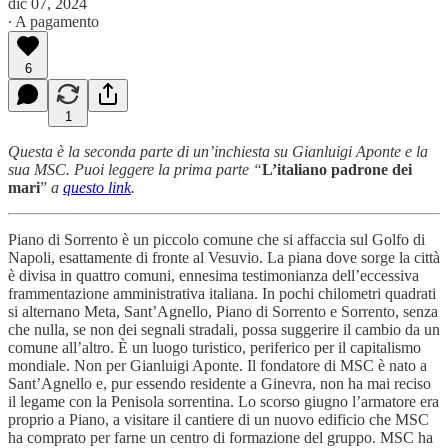
dic 07, 2024
∙ A pagamento
6
1
Questa è la seconda parte di un’inchiesta su Gianluigi Aponte e la
sua MSC. Puoi leggere la prima parte “
L’italiano padrone dei
mari
”
a
questo link
.
Piano di Sorrento è un piccolo comune che si affaccia sul Golfo di
Napoli, esattamente di fronte al Vesuvio. La piana dove sorge la città
è divisa in quattro comuni, ennesima testimonianza dell’eccessiva
frammentazione amministrativa italiana. In pochi chilometri quadrati
si alternano Meta, Sant’Agnello, Piano di Sorrento e Sorrento, senza
che nulla, se non dei segnali stradali, possa suggerire il cambio da un
comune all’altro. È un luogo turistico, periferico per il capitalismo
mondiale. Non per Gianluigi Aponte. Il fondatore di MSC è nato a
Sant’Agnello e, pur essendo residente a Ginevra, non ha mai reciso
il legame con la Penisola sorrentina. Lo scorso giugno l’armatore era
proprio a Piano, a visitare il cantiere di un nuovo edificio che MSC
ha comprato per farne un centro di formazione del gruppo. MSC ha