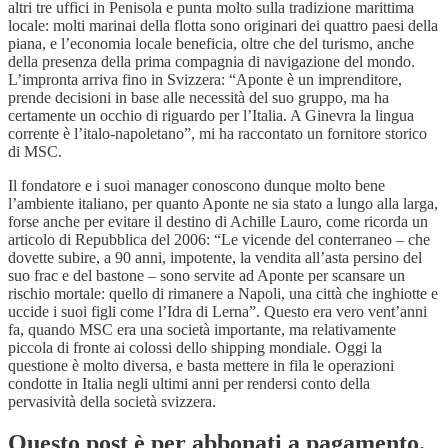
altri tre uffici in Penisola e punta molto sulla tradizione marittima
locale: molti marinai della flotta sono originari dei quattro paesi della
piana, e l’economia locale beneficia, oltre che del turismo, anche
della presenza della prima compagnia di navigazione del mondo.
L’impronta arriva fino in Svizzera: “Aponte è un imprenditore,
prende decisioni in base alle necessità del suo gruppo, ma ha
certamente un occhio di riguardo per l’Italia. A Ginevra la lingua
corrente è l’italo-napoletano”, mi ha raccontato un fornitore storico
di MSC.
Il fondatore e i suoi manager conoscono dunque molto bene
l’ambiente italiano, per quanto Aponte ne sia stato a lungo alla larga,
forse anche per evitare il destino di Achille Lauro, come ricorda un
articolo di Repubblica del 2006: “Le vicende del conterraneo – che
dovette subire, a 90 anni, impotente, la vendita all’asta persino del
suo frac e del bastone – sono servite ad Aponte per scansare un
rischio mortale: quello di rimanere a Napoli, una città che inghiotte e
uccide i suoi figli come l’Idra di Lerna”. Questo era vero vent’anni
fa, quando MSC era una società importante, ma relativamente
piccola di fronte ai colossi dello shipping mondiale. Oggi la
questione è molto diversa, e basta mettere in fila le operazioni
condotte in Italia negli ultimi anni per rendersi conto della
pervasività della società svizzera.
Questo post è per abbonati a pagamento.