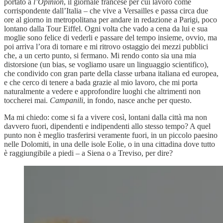
portato a
l’Opinion
, il giornale francese per cui lavoro come
corrispondente dall’Italia – che vive a Versailles e passa circa due
ore al giorno in metropolitana per andare in redazione a Parigi, poco
lontano dalla Tour Eiffel. Ogni volta che vado a cena da lui e sua
moglie sono felice di vederli e passare del tempo insieme, ovvio, ma
poi arriva l’ora di tornare e mi ritrovo ostaggio dei mezzi pubblici
che, a un certo punto, si fermano. Mi rendo conto sia una mia
distorsione (un bias, se vogliamo usare un linguaggio scientifico),
che condivido con gran parte della classe urbana italiana ed europea,
e che cerco di tenere a bada grazie al mio lavoro, che mi porta
naturalmente a vedere e approfondire luoghi che altrimenti non
toccherei mai.
Campanili
, in fondo, nasce anche per questo.
Ma mi chiedo: come si fa a vivere così, lontani dalla città ma non
davvero fuori, dipendenti e indipendenti allo stesso tempo? A quel
punto non è meglio trasferirsi veramente fuori, in un piccolo paesino
nelle Dolomiti, in una delle isole Eolie, o in una cittadina dove tutto
è raggiungibile a piedi – a Siena o a Treviso, per dire?