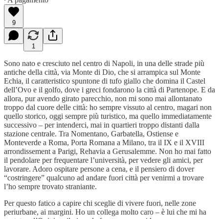
9
1
Sono nato e cresciuto nel centro di Napoli, in una delle strade più
antiche della città, via Monte di Dio, che si arrampica sul Monte
Echia, il caratteristico spuntone di tufo giallo che domina il Castel
dell’Ovo e il golfo, dove i greci fondarono la città di Partenope. E da
allora, pur avendo girato parecchio, non mi sono mai allontanato
troppo dal cuore delle città: ho sempre vissuto al centro, magari non
quello storico, oggi sempre più turistico, ma quello immediatamente
successivo – per intenderci, mai in quartieri troppo distanti dalla
stazione centrale. Tra Nomentano, Garbatella, Ostiense e
Monteverde a Roma, Porta Romana a Milano, tra il IX e il XVIII
arrondissement a Parigi, Rehavia a Gerusalemme. Non ho mai fatto
il pendolare per frequentare l’università, per vedere gli amici, per
lavorare. Adoro ospitare persone a cena, e il pensiero di dover
“costringere” qualcuno ad andare fuori città per venirmi a trovare
l’ho sempre trovato straniante.
Per questo fatico a capire chi sceglie di vivere fuori, nelle zone
periurbane, ai margini. Ho un collega molto caro – è lui che mi ha